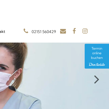
akt
02151 560429
Termin
online
buchen